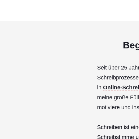
Beg
Seit über 25 Jah
Schreibprozessen
in
Online-Schre
meine große Fül
motiviere und ins
Schreiben ist ei
Schreibstimme un