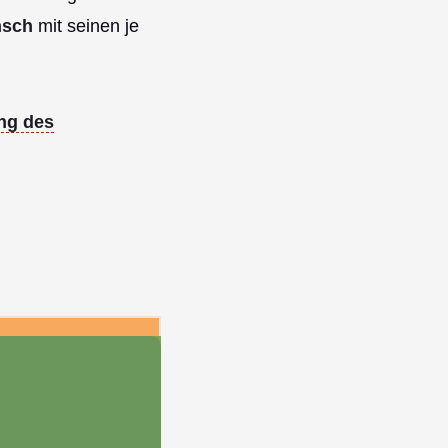
nsch
mit seinen je
ng des