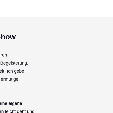
w-how
hren
 Begeisterung,
eit. Ich gebe
 ermutige,
eine eigene
n leicht geht und